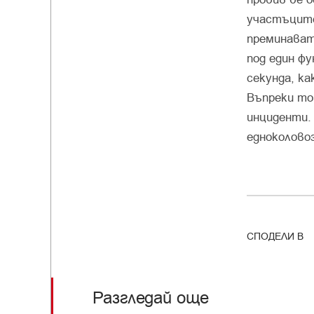
участъците
преминават
под един ф
секунда, к
Въпреки то
инциденти.
едноколово
СПОДЕЛИ В
Разгледай още