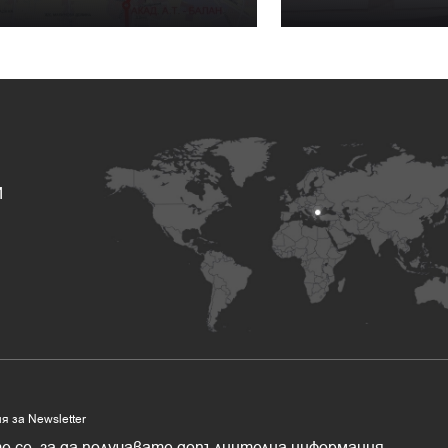
И
 за Newsletter