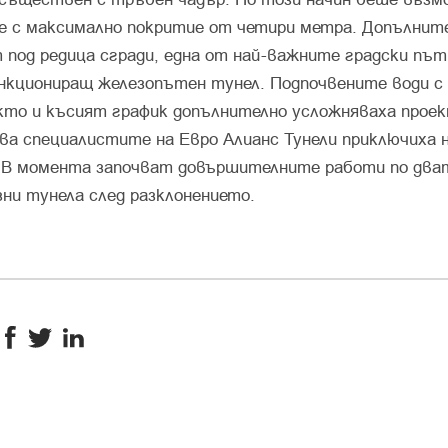
 с максимално покритие от четири метра. Допълнит
 под редица сгради, една от най-важните градски път
ункциониращ железопътен тунел. Подпочвените води с 
акто и късият график допълнително усложняваха проек
ва специалистите на Евро Алианс Тунели приключиха н
 В момента започват довършителните работи по два
зни тунелa след разклонението.