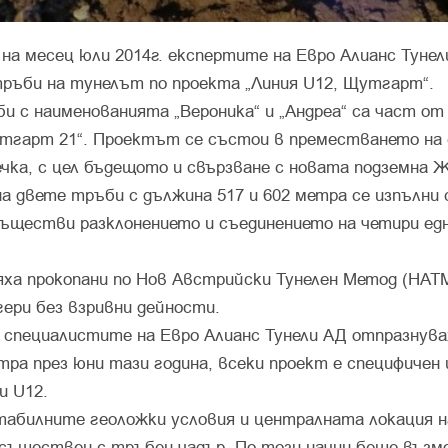
 на месец юли 2014г. експертите на Евро Алианс Тунел
тръби на тунелът по проекта „Линия U12, Щутгарт“.
и с наименованията „Вероника“ и „Андреа“ са част о
тгарт 21“. Проектът се състои в преместването н
чка, с цел бъдещото и свързване с новата подземна Ж
а двете тръби с дължина 517 и 602 метра се изпълни 
съществи разклонението и съединението на четири ед
яха прокопани по Нов Австрийски Тунелен Метод (НАТМ
гери без взривни дейности.
е специалистите на Евро Алианс Тунели АД отпразнува
ра през юни тази година, всеки проект е специфичен 
и U12.
табилните геоложки условия и централната локация н
осъществен с тръбен чадър. По този начин беше възм