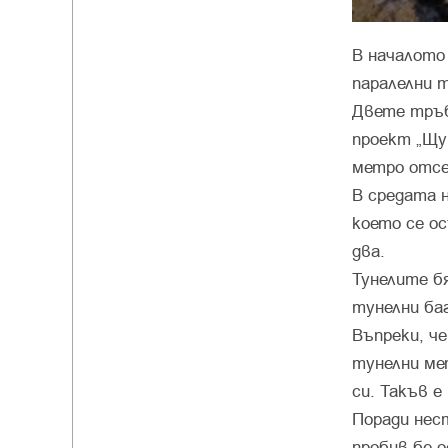
В началото
паралелни 
Двете тръб
проект „Щу
метро отсе
В средата н
което се о
два.
Тунелите б
тунелни ба
Въпреки, ч
тунелни мет
си. Такъв е 
Поради нес
пробив бе 