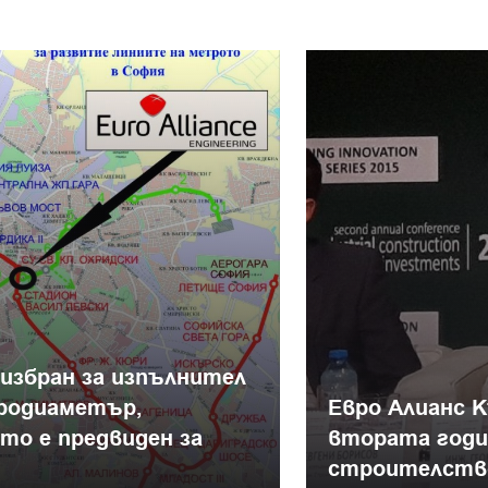
 избран за изпълнител
тродиаметър,
Евро Алианс 
о е предвиден за
втората годи
строителство