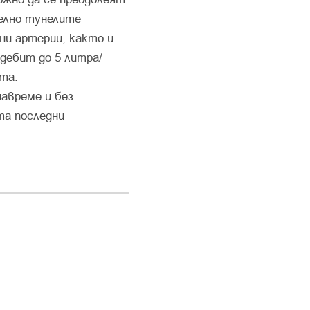
елно тунелите
ни артерии, както и
дебит до 5 литра/
та.
авреме и без
та последни