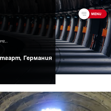
MENU
12,...
утгарт, Германия