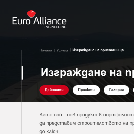
Изграждане на пристанища
Начало
Услуги
Изграждане на 
Дейности
Проекти
Галерия
Като най - нов продукт в портфолиoт
да представим строителството на п
до ключ.