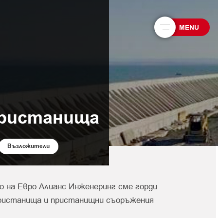
MENU
пристанища
Възложители
о на Евро Алианс Инженеринг сме горди
ристанища и пристанищни съоръжения